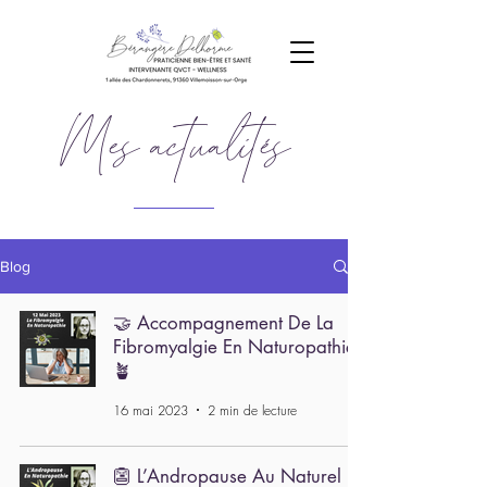
Mes
actualités
Blog
🤝 Accompagnement De La
Fibromyalgie En Naturopathie
🪴
16 mai 2023
2 min de lecture
👺 L’Andropause Au Naturel 🌿