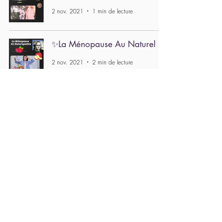
2 nov. 2021
1 min de lecture
✨La Ménopause Au Naturel 🌿
2 nov. 2021
2 min de lecture
06 88 08 54 27
contact@berangeredelhorme.fr
ASSURANCES ALIANS MEDINAT : MDNA27621
1 allée des Chardonnerets
Villemoisson-sur-Orge
91360
ESSONNE